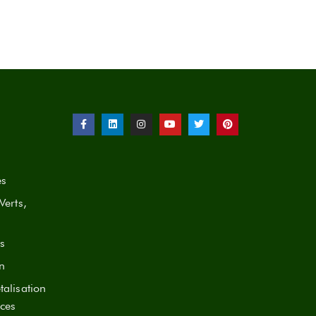
es
Verts,
s
n
talisation
ces