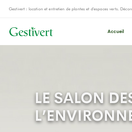
Gestivert : location et entretien de plantes et d'espaces verts. Déc
Accueil
LE SALON DE
L’ENVIRONNE